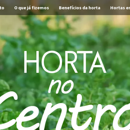
to
O que já fizemos
Benefícios da horta
Hortas e