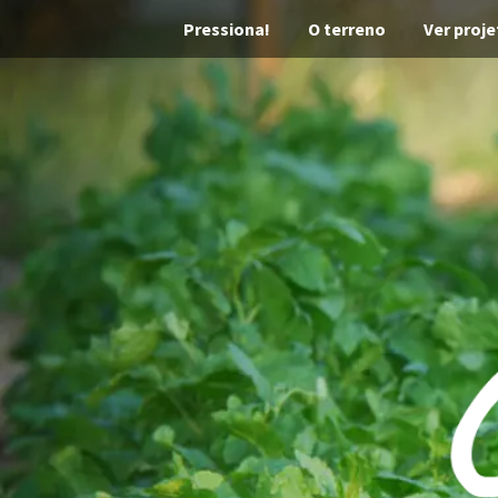
Pressiona!
O terreno
Ver proje