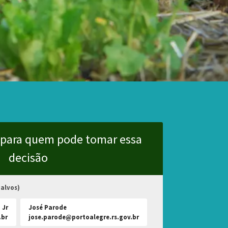
 para quem pode tomar essa
decisão
 alvos)
 Jr
José Parode
br
jose.parode@portoalegre.rs.gov.br