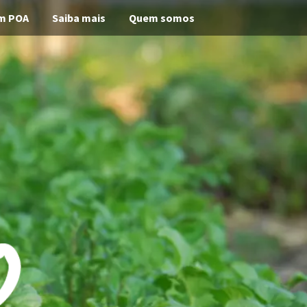
m POA
Saiba mais
Quem somos