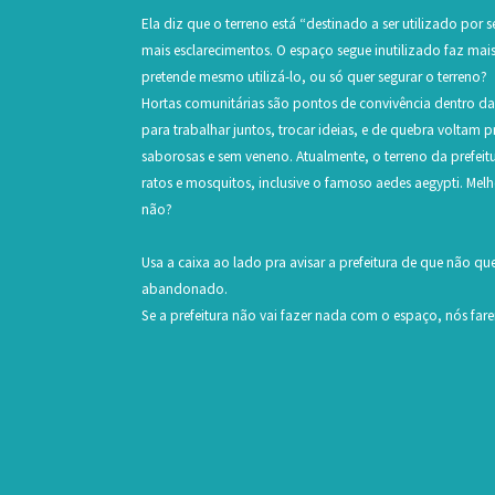
Ela diz que o terreno está “destinado a ser utilizado por 
mais esclarecimentos. O espaço segue inutilizado faz mais
pretende mesmo utilizá-lo, ou só quer segurar o terreno?
Hortas comunitárias são pontos de convivência dentro da
para trabalhar juntos, trocar ideias, e de quebra voltam p
saborosas e sem veneno. Atualmente, o terreno da prefei
ratos e mosquitos, inclusive o famoso aedes aegypti. Mel
não?
Usa a caixa ao lado pra avisar a prefeitura de que não q
abandonado.
Se a prefeitura não vai fazer nada com o espaço, nós far